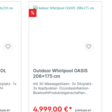
%
ROL
Outdoor Whirlpool OASIS
208x175 cm
zplatz- 1x
mit 30 Massagedüsen- 3x Sitzplatz-
UV-
3x Kopfpolster- Ozondesinfektion-
BluetoothProdukteigenschaften
ten
Pumpen 2 (1 Hydropumpe und 1
Liege
Umwälzpumpe) Sitze 3Füllmenge 980
ung
lAusstattung Fortgeschrittene
4.999,00 €*
e
9,00 €*
elektronische Steuerung
5.999,00 €*