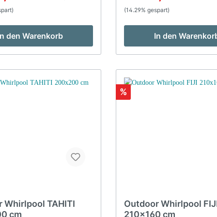
sche Steuerung
Steuerung Wärmedämmende
part)
(14.29% gespart)
mmendes System Digitales
Digitales Bedienelement UV-
ment Ozondesinfektion
Desinfektion Filtersystem Sk
tem Skimmer Ja
Kartuschenfilter Ja Durchflus
In den Warenkorb
In den Warenkor
filter Ja Durchfluss
Filterpumpe / 4 h
pe / 24 h 1xFunktionen Radio
1xFunktionen Wasserabweise
recher 2x Bluetooth Ja
Bluetooth-Audiosystem Ja B
ng Led Beleuchtung
Led Beleuchtung 1xZusätzlic
liche InformationenSockel
InformationenSockel Rahmen
pfpolster 3xLuftregler
StahlKopfpolster 3xLuftregle
%
 240 kgTechnische
3xWasserabweiser 1xGewich
amtleistung 6,4 kWLeistung
kgTechnische Daten Gesamtl
pumpen 2x 1,5 kWLeistung
3,52 kWLeistung der Hydro
ng 3
1,52 kWLeistung der Heizung
gungsspannung 220 - 240 V
kWVersorgungsspannung 220
V 50Hz Massagedüsen
50Hz Massagedüsen Anzahl 5 Zoll
Massagedüsen 0x 4,5 Zoll
en 0x 3.5 Zoll
Massagedüsen 3x 3.5 Zoll
x 3 Zoll
Massagedüsen 7x 3 Zoll
 2.5 Zoll
Massagedüsen 0x 2.5 Zoll
x 2 Zoll
Massagedüsen 0x 2 Zoll
x 1 Zoll
Massagedüsen 18x 1 Zoll
Massagedüsen 4x
Massagedüsen 0x
 Whirlpool TAHITI
Outdoor Whirlpool FIJ
0 cm
210x160 cm