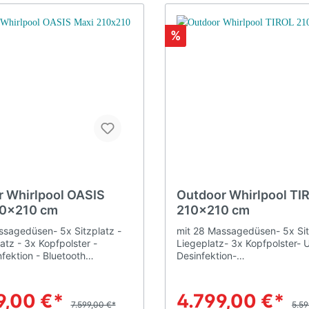
%
 Whirlpool OASIS
Outdoor Whirlpool TI
10x210 cm
210x210 cm
ssagedüsen- 5x Sitzplatz -
mit 28 Massagedüsen- 5x Sit
atz - 3x Kopfpolster -
Liegeplatz- 3x Kopfpolster- 
fektion - Bluetooth
Desinfektion-
genschaften Pumpen 3x (2x
BluetoothProdukteigenschaf
che-, 1x Umwälzpumpe)
Pumpen 1 (zweistufig) Sitze/
e 5/1Füllmenge 1.430
5/1Füllmenge 900 lAusstatt
9,00 €*
4.799,00 €*
ung Fortgeschrittene
7.599,00 €*
Fortgeschrittene elektronisch
5.59