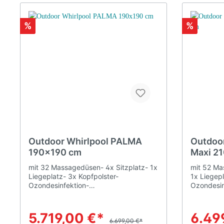
%
%
Outdoor Whirlpool PALMA
Outdoor
190x190 cm
Maxi 2
mit 32 Massagedüsen- 4x Sitzplatz- 1x
mit 52 Ma
Liegeplatz- 3x Kopfpolster-
1x Liegepl
Ozondesinfektion-
Ozondesin
BluetoothProdukteigenschaften
Produktei
Pumpen 2 (1 Hydropumpe und 1
Hydraulis
Umwälzpumpe) Sitze/Liege
Sitze/Lieg
5.719,00 €*
6.49
4/1Füllmenge 1.000 lAusstattung
6.699,00 €*
lAusstatt