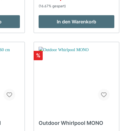
s System
Wärmedämmendes System Digitales
(16.67% gespart)
Bedienelement Ozondesinfektion
immer Ja
Rostfreie DüsenFiltersystem Skimmer
s
Ja Kartuschenfilter Ja Durchfluss
b
In den Warenkorb
Filterpumpe / 24 h 1xFunktionen Radio
r Ja
Ja Lautsprecher 2x Bluetooth Ja
eleuchtung
Beleuchtung Led Beleuchtung
he
14Zusätzliche InformationenSockel
 aus
RostfreiKopfpolster 3xLuftregler
r
2xGewicht 325 kgTechnische
%
t 357
Daten Gesamtleistung 5,25 kWLeistung
eistung
der Hydropumpen 1,88 kWLeistung der
pumpen
Heizung 3 kWLeistung der
 2
Umwälzpumpe 0,35
 - 240 V
kWVersorgungsspannung 220 - 240 V
50Hz oder 380V 50Hz Massagedüsen
Anzahl 5 Zoll Massagedüsen - 3.5 Zoll
Massagedüsen 4x 3 Zoll
Massagedüsen 8x 2.5 Zoll
Massagedüsen 8x 2 Zoll
Massagedüsen 6x 1 Zoll
Massagedüsen 4x
I
Outdoor Whirlpool MONO